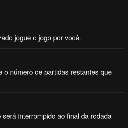
ado jogue o jogo por você.
 o número de partidas restantes que
será interrompido ao final da rodada