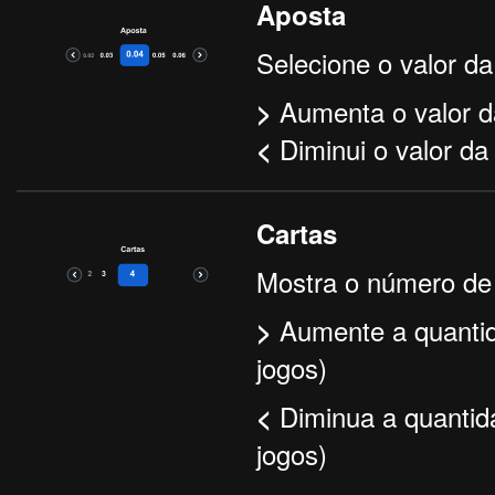
Aposta
Selecione o valor da
Aumenta o valor d
>
Diminui o valor da
<
Cartas
Mostra o número de 
Aumente a quantid
>
jogos)
Diminua a quantida
<
jogos)