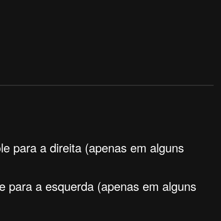
le para a direita (apenas em alguns
le para a esquerda (apenas em alguns