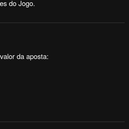
ões do Jogo.
valor da aposta: