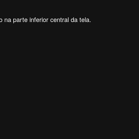
a parte inferior central da tela.