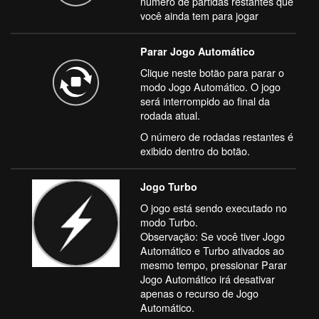
número de partidas restantes que
você ainda tem para jogar
Parar Jogo Automático
Clique neste botão para parar o
modo Jogo Automático. O jogo
será interrompido ao final da
rodada atual.
O número de rodadas restantes é
exibido dentro do botão.
Jogo Turbo
O jogo está sendo executado no
modo Turbo.
Observação: Se você tiver Jogo
Automático e Turbo ativados ao
mesmo tempo, pressionar Parar
Jogo Automático irá desativar
apenas o recurso de Jogo
Automático.