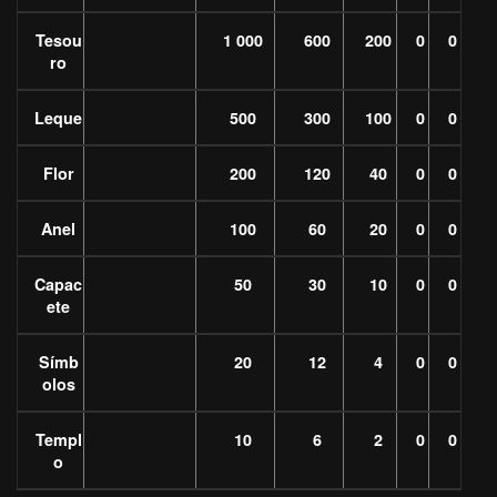
Tesou
1 000
600
200
0
0
ro
Leque
500
300
100
0
0
Flor
200
120
40
0
0
Anel
100
60
20
0
0
Capac
50
30
10
0
0
ete
Símb
20
12
4
0
0
olos
Templ
10
6
2
0
0
o