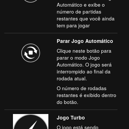
Automático e exibe o
número de partidas
restantes que você ainda
tem para jogar
Parar Jogo Automático
Clique neste botão para
parar o modo Jogo
Automático. O jogo será
interrompido ao final da
rodada atual.
O número de rodadas
restantes é exibido dentro
do botão.
Jogo Turbo
O jogo está sendo