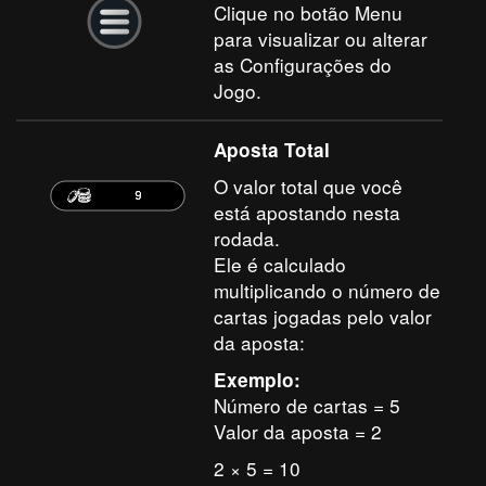
Clique no botão Menu
para visualizar ou alterar
as Configurações do
Jogo.
Aposta Total
O valor total que você
está apostando nesta
rodada.
Ele é calculado
multiplicando o número de
cartas jogadas pelo valor
da aposta:
Exemplo:
Número de cartas = 5
Valor da aposta = 2
2 × 5 = 10