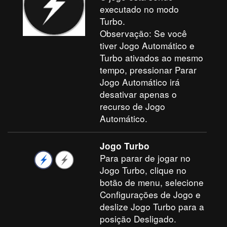
executado no modo
Turbo.
Observação: Se você
tiver Jogo Automático e
Turbo ativados ao mesmo
tempo, pressionar Parar
Jogo Automático irá
desativar apenas o
recurso de Jogo
Automático.
Jogo Turbo
Para parar de jogar no
Jogo Turbo, clique no
botão de menu, selecione
Configurações de Jogo e
deslize Jogo Turbo para a
posição Desligado.